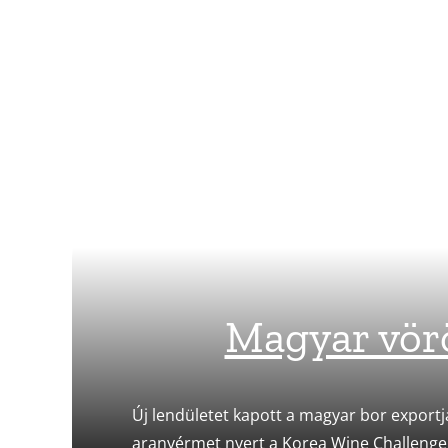
Magyar vör
Új lendületet kapott a magyar bor exportja
aranyérmet nyert a Korea Wine Challenge