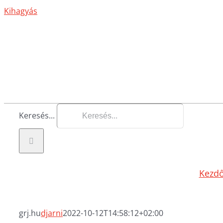
Kihagyás
Keresés...
Kezdő
grj.hu
djarni
2022-10-12T14:58:12+02:00