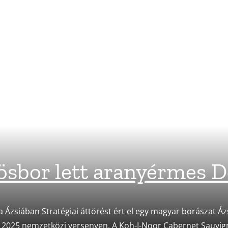
ösbor lett aranyérmes D
 Ázsiában Stratégiai áttörést ért el egy magyar borászat Ázs
 2025 nemzetközi versenyen. A Koh-I-Noor Cabernet Sauvig