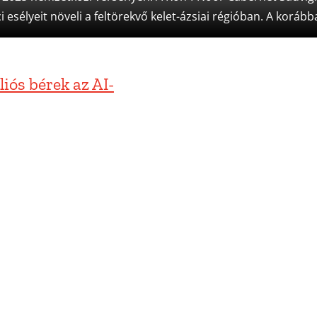
esélyeit növeli a feltörekvő kelet-ázsiai régióban. A koráb
iós bérek az AI-