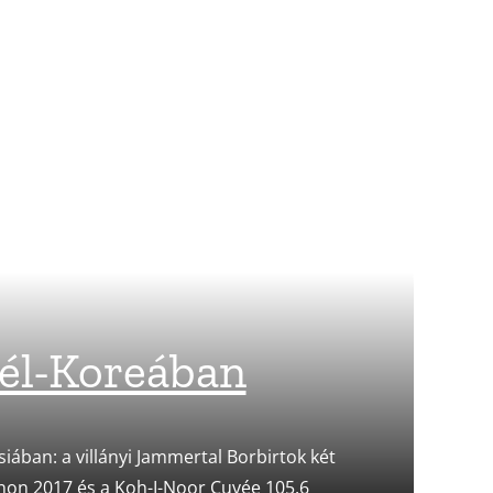
él-Koreában
iában: a villányi Jammertal Borbirtok két
non 2017 és a Koh-I-Noor Cuvée 105.6