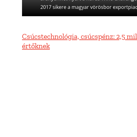
2017 sikere a magyar vörösbor exportpiaci 
Csúcstechnológia, csúcspénz: 2,5 mill
értőknek