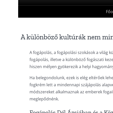
Főo
A különböző kultúrák nem min
A fogápolás, a fogápolási szokások a világ k
fogápolás, illetve a különböző fogászati 
hiszen mélyen gyökerezik a helyi hagyomán
Ha belegondolunk, ezek is elég eltérőek leh
fogkrém lett a mindennapi szájápolás alapv
módszereket alkalmaznak az emberek fogaik
meglepődnénk.
Fogápolás Dél-Ázsiában és a Köz