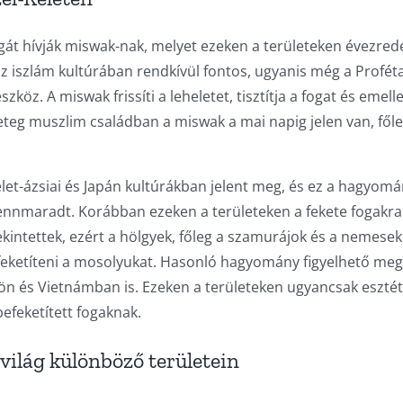
gát hívják miswak-nak, melyet ezeken a területeken évezred
z iszlám kultúrában rendkívül fontos, ugyanis még a Profét
zköz. A miswak frissíti a leheletet, tisztítja a fogat és emelle
geteg muszlim családban a miswak a mai napig jelen van, főle
elet-ázsiai és Japán kultúrákban jelent meg, és ez a hagyom
fennmaradt. Korábban ezeken a területeken a fekete fogakra
kintettek, ezért a hölgyek, főleg a szamurájok és a nemesek
befeketíteni a mosolyukat. Hasonló hagyomány figyelhető meg
ldön és Vietnámban is. Ezeken a területeken ugyancsak esztét
befeketített fogaknak.
világ különböző területein