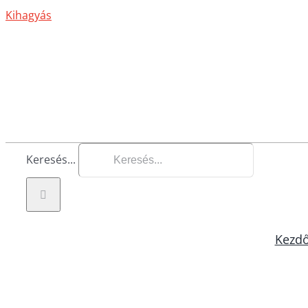
Kihagyás
Keresés...
Kezdő