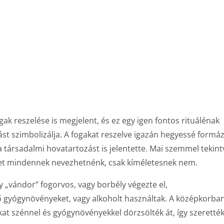
gak reszelése is megjelent, és ez egy igen fontos rituálénak
lást szimbolizálja. A fogakat reszelve igazán hegyessé formáz
a társadalmi hovatartozást is jelentette. Mai szemmel tekint
et mindennek nevezhetnénk, csak kíméletesnek nem.
 „vándor” fogorvos, vagy borbély végezte el,
ő gyógynövényeket, vagy alkoholt használtak. A középkorba
kat szénnel és gyógynövényekkel dörzsölték át, így szeretté