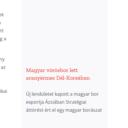
ek
a
tt
g a
ány
 az
Magyar vörösbor lett
aranyérmes Dél-Koreában
ikai
Új lendületet kapott a magyar bor
exportja Ázsiában Stratégiai
áttörést ért el egy magyar borászat