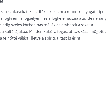
et.
zati szokásokat elkezdték lekörözni a modern, nyugati típu
t a fogkrém, a fogselyem, és a fogkefe használata, de néhán
mindig széles körben használják az emberek azokat a
k a kultúrájukba. Minden kultúra fogászati szokásai mögött 
elnőtté válást, illetve a spiritualitást is érinti.