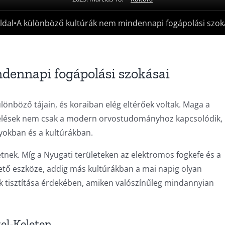
ldal
•
A különböző kultúrák nem mindennapi fogápolási szok
dennapi fogápolási szokásai
ülönböző tájain, és koraiban elég eltérőek voltak. Maga a
kezelések nem csak a modern orvostudományhoz kapcsolódik,
yokban és a kultúrákban.
etnek. Míg a Nyugati területeken az elektromos fogkefe és a
ető eszköze, addig más kultúrákban a mai napig olyan
 tisztítása érdekében, amiken valószínűleg mindannyian
el-Keleten