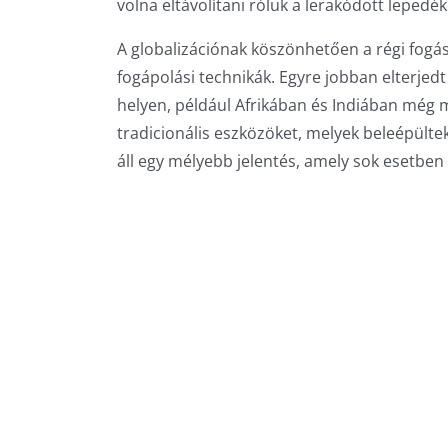
volna eltávolítani róluk a lerakódott lepedék
A globalizációnak köszönhetően a régi fogás
fogápolási technikák. Egyre jobban elterjed
helyen, például Afrikában és Indiában még 
tradicionális eszközöket, melyek beleépülte
áll egy mélyebb jelentés, amely sok esetben a f