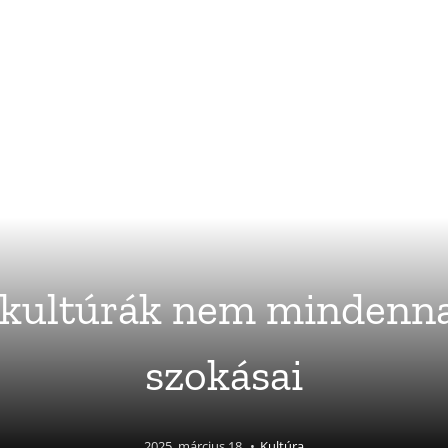
kultúrák nem mindenna
szokásai
2025. március 18.
•
Kultúra