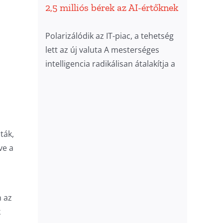
2,5 milliós bérek az AI-értőknek
Polarizálódik az IT-piac, a tehetség
lett az új valuta A mesterséges
intelligencia radikálisan átalakítja a
ták,
ve a
n az
k