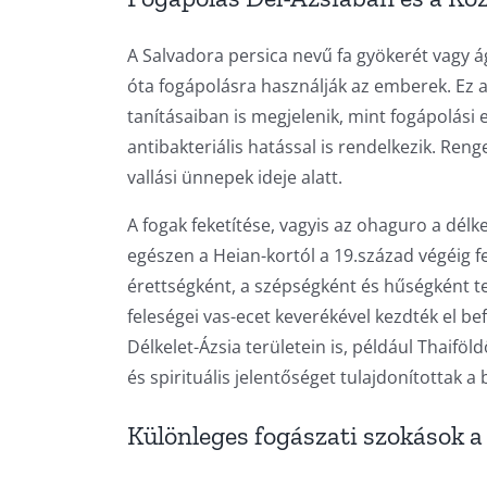
A Salvadora persica nevű fa gyökerét vagy á
óta fogápolásra használják az emberek. Ez a
tanításaiban is megjelenik, mint fogápolási es
antibakteriális hatással is rendelkezik. Ren
vallási ünnepek ideje alatt.
A fogak feketítése, vagyis az ohaguro a délk
egészen a Heian-kortól a 19.század végéig 
érettségként, a szépségként és hűségként te
feleségei vas-ecet keverékével kezdték el 
Délkelet-Ázsia területein is, például Thaifö
és spirituális jelentőséget tulajdonítottak a 
Különleges fogászati szokások a 